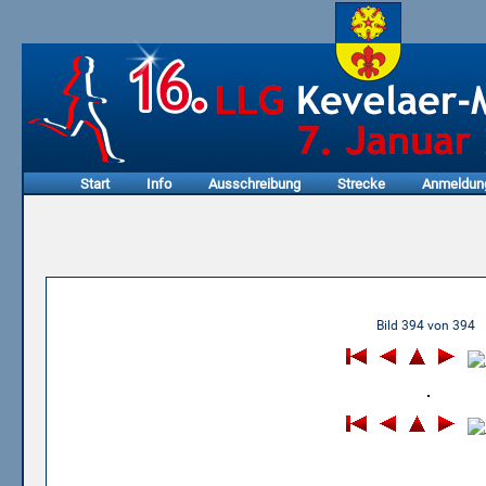
Start
Info
Ausschreibung
Strecke
Anmeldun
05.01.2014 - 12. LLG Keve
Bild 394 von 394