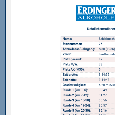
Detailinformatione
Name:
Schlebusch
Startnummer:
75
Altersklasse/Jahrgang:
M30 (1986)
Verein:
Lauffreund
Platz gesamt:
82
Platz M/W:
78
Platz AK (M30):
5
Zeit brutto:
3:44:55
Zeit netto:
3:44:47
Geschwindigkeit:
5:20 min/k
Runde 1 (km 1- 6):
30:49
Runde 2 (km 7-12):
31:27
Runde 3 (km 13-18):
30:56
Runde 4 (km 19-24):
30:57
Runde 5 (km 25-30):
32:16