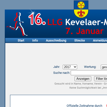
Start
Info
Ausschreibung
Strecke
Anmeldun
Jahr:
Wertung:
Suche nach:
Gesucht wird in Name, Vorname, Verein - Gr
Keine Suchmöglichkeit bei „Imm
Ergebnisliste 15. LLG Kevelaer-Marathon 2017
Offizielle Zeitnahme durch