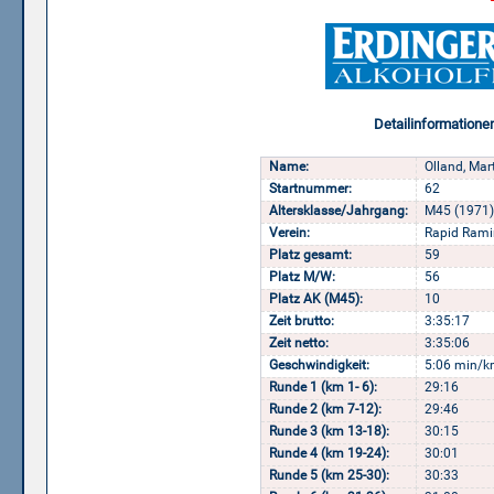
Detailinformatione
Name:
Olland, Mar
Startnummer:
62
Altersklasse/Jahrgang:
M45 (1971)
Verein:
Rapid Rami
Platz gesamt:
59
Platz M/W:
56
Platz AK (M45):
10
Zeit brutto:
3:35:17
Zeit netto:
3:35:06
Geschwindigkeit:
5:06 min/k
Runde 1 (km 1- 6):
29:16
Runde 2 (km 7-12):
29:46
Runde 3 (km 13-18):
30:15
Runde 4 (km 19-24):
30:01
Runde 5 (km 25-30):
30:33