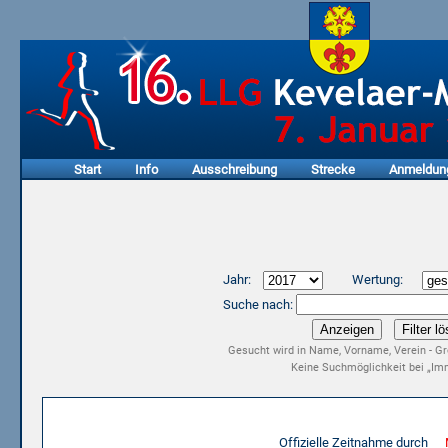
Start
Info
Ausschreibung
Strecke
Anmeldun
Jahr:
Wertung:
Suche nach:
Gesucht wird in Name, Vorname, Verein - Gr
Keine Suchmöglichkeit bei „Imm
Ergebnisliste 15. LLG Kevelaer-Marathon 2017
Offizielle Zeitnahme durch