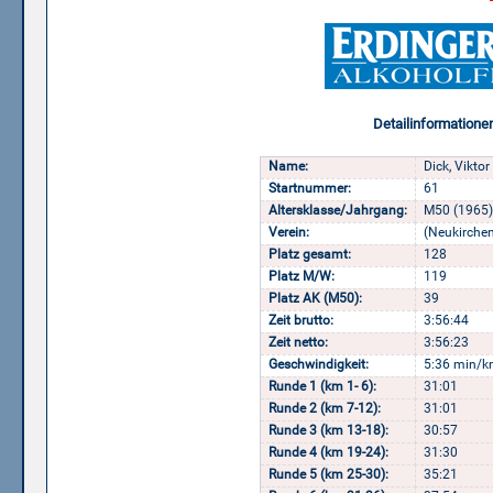
Detailinformatione
Name:
Dick, Viktor
Startnummer:
61
Altersklasse/Jahrgang:
M50 (1965)
Verein:
(Neukirchen
Platz gesamt:
128
Platz M/W:
119
Platz AK (M50):
39
Zeit brutto:
3:56:44
Zeit netto:
3:56:23
Geschwindigkeit:
5:36 min/k
Runde 1 (km 1- 6):
31:01
Runde 2 (km 7-12):
31:01
Runde 3 (km 13-18):
30:57
Runde 4 (km 19-24):
31:30
Runde 5 (km 25-30):
35:21