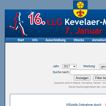
Start
Info
Ausschreibung
Strecke
Anmeldun
Jahr:
Wertung:
Suche nach:
Gesucht wird in Name, Vorname, Verein - Gr
Keine Suchmöglichkeit bei „Imm
Ergebnisliste 15. LLG Kevelaer-Marathon 2017
Offizielle Zeitnahme durch