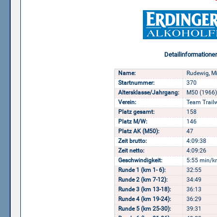
Detailinformatione
Name:
Rudewig, Mi
Startnummer:
370
Altersklasse/Jahrgang:
M50 (1966)
Verein:
Team Trailw
Platz gesamt:
158
Platz M/W:
146
Platz AK (M50):
47
Zeit brutto:
4:09:38
Zeit netto:
4:09:26
Geschwindigkeit:
5:55 min/k
Runde 1 (km 1- 6):
32:55
Runde 2 (km 7-12):
34:49
Runde 3 (km 13-18):
36:13
Runde 4 (km 19-24):
36:29
Runde 5 (km 25-30):
39:31