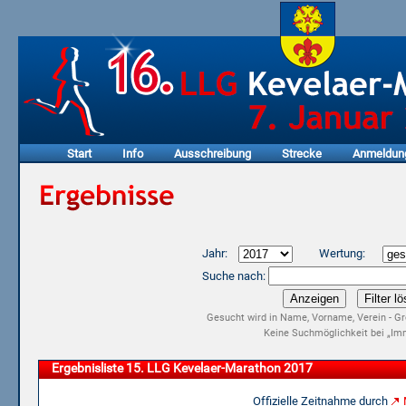
Start
Info
Ausschreibung
Strecke
Anmeldun
Jahr:
Wertung:
Suche nach:
Gesucht wird in Name, Vorname, Verein - Gr
Keine Suchmöglichkeit bei „Imm
Ergebnisliste 15. LLG Kevelaer-Marathon 2017
Offizielle Zeitnahme durch