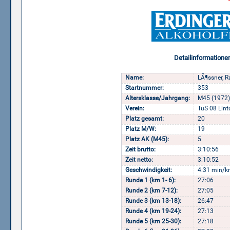
Detailinformatione
Name:
LÃ¶ssner, R
Startnummer:
353
Altersklasse/Jahrgang:
M45 (1972)
Verein:
TuS 08 Lint
Platz gesamt:
20
Platz M/W:
19
Platz AK (M45):
5
Zeit brutto:
3:10:56
Zeit netto:
3:10:52
Geschwindigkeit:
4:31 min/k
Runde 1 (km 1- 6):
27:06
Runde 2 (km 7-12):
27:05
Runde 3 (km 13-18):
26:47
Runde 4 (km 19-24):
27:13
Runde 5 (km 25-30):
27:18