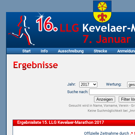
Start
Info
Ausschreibung
Strecke
Anmeldun
Jahr:
Wertung:
Suche nach:
Gesucht wird in Name, Vorname, Verein - Gr
Keine Suchmöglichkeit bei „Imm
Ergebnisliste 15. LLG Kevelaer-Marathon 2017
Offizielle Zeitnahme durch