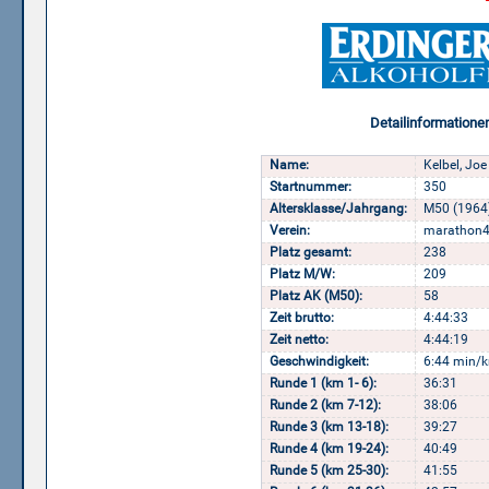
Detailinformatione
Name:
Kelbel, Joe
Startnummer:
350
Altersklasse/Jahrgang:
M50 (1964
Verein:
marathon4
Platz gesamt:
238
Platz M/W:
209
Platz AK (M50):
58
Zeit brutto:
4:44:33
Zeit netto:
4:44:19
Geschwindigkeit:
6:44 min/k
Runde 1 (km 1- 6):
36:31
Runde 2 (km 7-12):
38:06
Runde 3 (km 13-18):
39:27
Runde 4 (km 19-24):
40:49
Runde 5 (km 25-30):
41:55