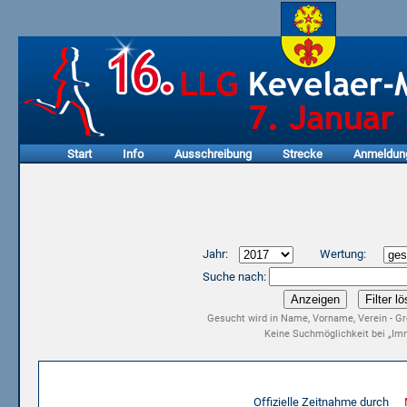
Start
Info
Ausschreibung
Strecke
Anmeldun
Jahr:
Wertung:
Suche nach:
Gesucht wird in Name, Vorname, Verein - Gr
Keine Suchmöglichkeit bei „Imm
Ergebnisliste 15. LLG Kevelaer-Marathon 2017
Offizielle Zeitnahme durch