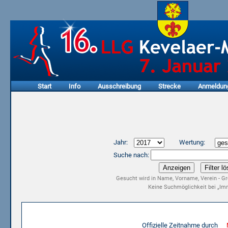
Start
Info
Ausschreibung
Strecke
Anmeldun
Jahr:
Wertung:
Suche nach:
Gesucht wird in Name, Vorname, Verein - Gr
Keine Suchmöglichkeit bei „Imm
Ergebnisliste 15. LLG Kevelaer-Marathon 2017
Offizielle Zeitnahme durch