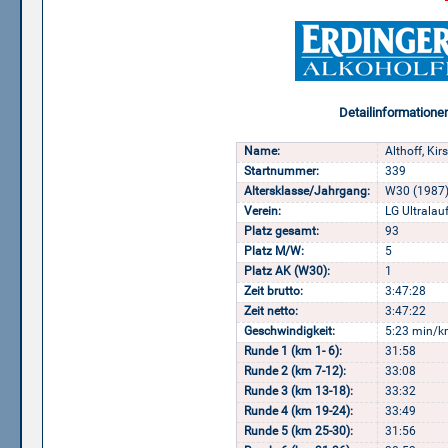
Detailinformatione
Name:
Althoff, Kir
Startnummer:
339
Altersklasse/Jahrgang:
W30 (1987
Verein:
LG Ultralau
Platz gesamt:
93
Platz M/W:
5
Platz AK (W30):
1
Zeit brutto:
3:47:28
Zeit netto:
3:47:22
Geschwindigkeit:
5:23 min/k
Runde 1 (km 1- 6):
31:58
Runde 2 (km 7-12):
33:08
Runde 3 (km 13-18):
33:32
Runde 4 (km 19-24):
33:49
Runde 5 (km 25-30):
31:56