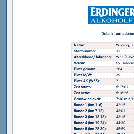
Detailinformatione
Name:
Wissing, Bi
Startnummer:
33
Altersklasse/Jahrgang:
W55 (1962
Verein:
SV Haldern
Platz gesamt:
264
Platz M/W:
39
Platz AK (W55):
7
Zeit brutto:
5:17:01
Zeit netto:
5:16:26
Geschwindigkeit:
7:30 min/k
Runde 1 (km 1- 6):
42:15
Runde 2 (km 7-12):
43:01
Runde 3 (km 13-18):
43:16
Runde 4 (km 19-24):
44:30
Runde 5 (km 25-30):
45:59