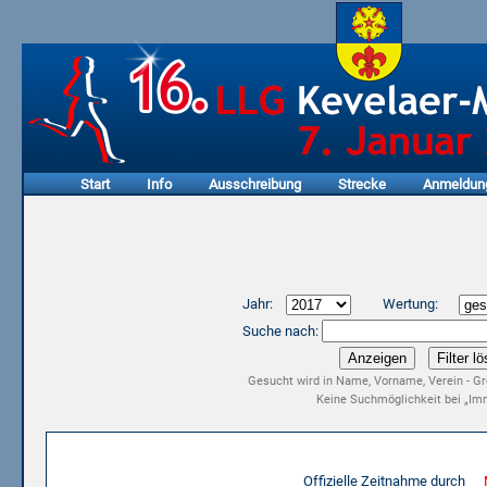
Start
Info
Ausschreibung
Strecke
Anmeldun
Jahr:
Wertung:
Suche nach:
Gesucht wird in Name, Vorname, Verein - Gr
Keine Suchmöglichkeit bei „Imm
Ergebnisliste 15. LLG Kevelaer-Marathon 2017
Offizielle Zeitnahme durch