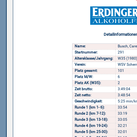
Detailinformatione
Name:
Busch, Car
Startnummer:
291
Altersklasse/Jahrgang:
W35 (1980
Verein:
WSV Scher
Platz gesamt:
101
Platz M/W:
6
Platz AK (W35):
2
Zeit brutto:
3:49:04
Zeit netto:
3:48:54
Geschwindigkeit:
5:25 min/k
Runde 1 (km 1- 6):
33:54
Runde 2 (km 7-12):
33:19
Runde 3 (km 13-18):
33:05
Runde 4 (km 19-24):
32:21
Runde 5 (km 25-30):
32:01