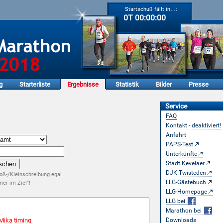
Startschuß fällt in…:
0T 00:00:00
g
Starterliste
Ergebnisse
Statistik
Bilder
Presse
Service
FAQ
Kontakt - deaktiviert!
Anfahrt
PAPS-Test
Unterkünfte
Stadt Kevelaer
DJK Twisteden
oß-/Kleinschreibung egal
LLG-Gästebuch
er im Ziel“!
LLG-Homepage
LLG bei
Marathon bei
Mika timing
Downloads