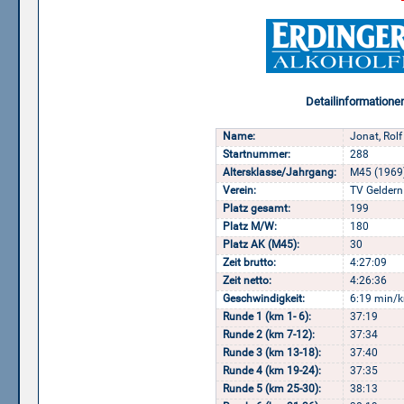
Detailinformatione
Name:
Jonat, Rolf
Startnummer:
288
Altersklasse/Jahrgang:
M45 (1969
Verein:
TV Geldern
Platz gesamt:
199
Platz M/W:
180
Platz AK (M45):
30
Zeit brutto:
4:27:09
Zeit netto:
4:26:36
Geschwindigkeit:
6:19 min/k
Runde 1 (km 1- 6):
37:19
Runde 2 (km 7-12):
37:34
Runde 3 (km 13-18):
37:40
Runde 4 (km 19-24):
37:35
Runde 5 (km 25-30):
38:13