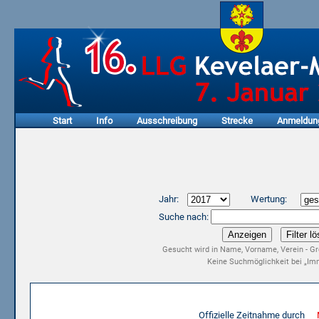
Start
Info
Ausschreibung
Strecke
Anmeldun
Jahr:
Wertung:
Suche nach:
Gesucht wird in Name, Vorname, Verein - Gr
Keine Suchmöglichkeit bei „Imm
Ergebnisliste 15. LLG Kevelaer-Marathon 2017
Offizielle Zeitnahme durch