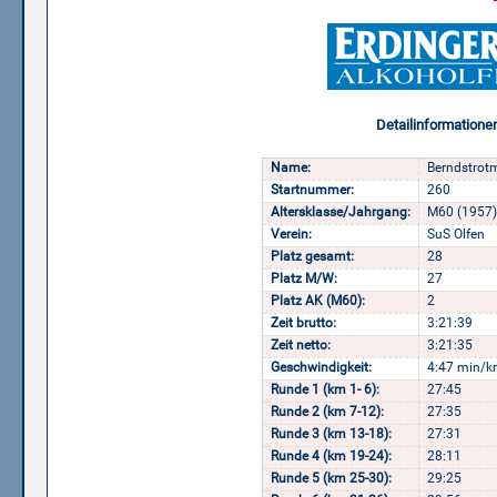
Detailinformatione
Name:
Berndstrotm
Startnummer:
260
Altersklasse/Jahrgang:
M60 (1957)
Verein:
SuS Olfen
Platz gesamt:
28
Platz M/W:
27
Platz AK (M60):
2
Zeit brutto:
3:21:39
Zeit netto:
3:21:35
Geschwindigkeit:
4:47 min/k
Runde 1 (km 1- 6):
27:45
Runde 2 (km 7-12):
27:35
Runde 3 (km 13-18):
27:31
Runde 4 (km 19-24):
28:11
Runde 5 (km 25-30):
29:25