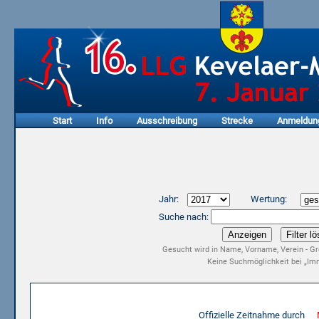
Start
Info
Ausschreibung
Strecke
Anmeldun
Jahr:
Wertung:
Suche nach:
Gesucht wird in Name, Vorname, Verein - Gr
Keine Suchmöglichkeit bei „Imm
Ergebnisliste 15. LLG Kevelaer-Marathon 2017
Offizielle Zeitnahme durch