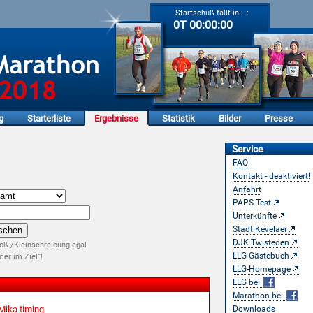
Startschuß fällt in…:
0T 00:00:00
g
Starterliste
Ergebnisse
Statistik
Bilder
Presse
Service
FAQ
Kontakt - deaktiviert!
Anfahrt
PAPS-Test
Unterkünfte
Stadt Kevelaer
DJK Twisteden
oß-/Kleinschreibung egal
LLG-Gästebuch
er im Ziel“!
LLG-Homepage
LLG bei
Marathon bei
Mika timing
Downloads