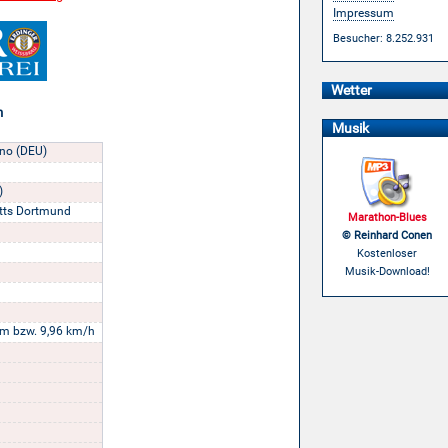
Impressum
Besucher: 8.252.931
Wetter
n
Musik
rno (DEU)
)
tts Dortmund
Marathon-Blues
© Reinhard Conen
Kostenloser
Musik-Download!
m bzw. 9,96 km/h