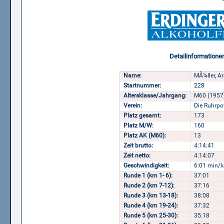
Detailinformatione
Name:
MÃ¼ller, A
Startnummer:
228
Altersklasse/Jahrgang:
M60 (1957
Verein:
Die Ruhrpo
Platz gesamt:
173
Platz M/W:
160
Platz AK (M60):
13
Zeit brutto:
4:14:41
Zeit netto:
4:14:07
Geschwindigkeit:
6:01 min/k
Runde 1 (km 1- 6):
37:01
Runde 2 (km 7-12):
37:16
Runde 3 (km 13-18):
38:08
Runde 4 (km 19-24):
37:32
Runde 5 (km 25-30):
35:18