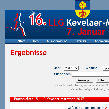
Start
Info
Ausschreibung
Strecke
Anmeldun
Jahr:
Wertung:
Suche nach:
Gesucht wird in Name, Vorname, Verein - Gr
Keine Suchmöglichkeit bei „Imm
Ergebnisliste 15. LLG Kevelaer-Marathon 2017
Offizielle Zeitnahme durch