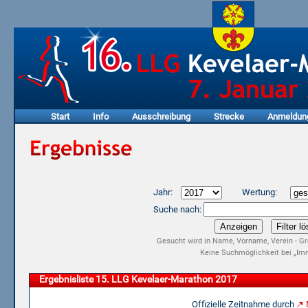
Start
Info
Ausschreibung
Strecke
Anmeldun
Jahr:
Wertung:
Suche nach:
Gesucht wird in Name, Vorname, Verein - Gr
Keine Suchmöglichkeit bei „Imm
Ergebnisliste 15. LLG Kevelaer-Marathon 2017
Offizielle Zeitnahme durch