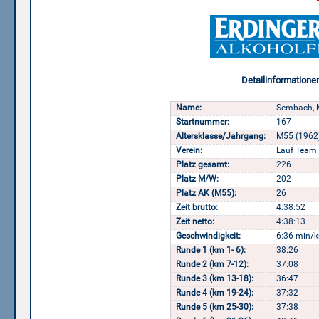
Detailinformatione
Name:
Sembach, 
Startnummer:
167
Altersklasse/Jahrgang:
M55 (1962
Verein:
Lauf Team
Platz gesamt:
226
Platz M/W:
202
Platz AK (M55):
26
Zeit brutto:
4:38:52
Zeit netto:
4:38:13
Geschwindigkeit:
6:36 min/k
Runde 1 (km 1- 6):
38:26
Runde 2 (km 7-12):
37:08
Runde 3 (km 13-18):
36:47
Runde 4 (km 19-24):
37:32
Runde 5 (km 25-30):
37:38