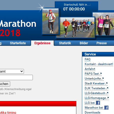
Startschuß fällt in…:
0T 00:00:00
g
Starterliste
Ergebnisse
Statistik
Bilder
Presse
Service
FAQ
Kontakt - deaktiviert!
Anfahrt
PAPS-Test
Unterkünfte
Stadt Kevelaer
DJK Twisteden
oß-/Kleinschreibung egal
LLG-Gästebuch
er im Ziel“!
LLG-Homepage
LLG bei
Marathon bei
Mika timing
Downloads