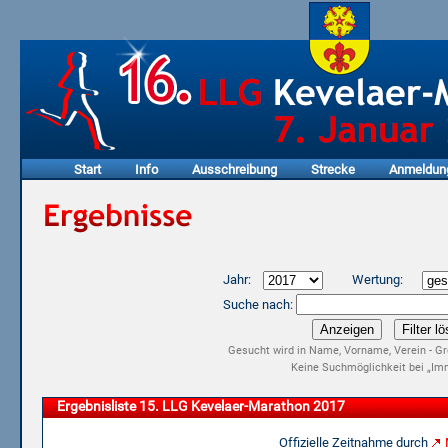
Start
Info
Ausschreibung
Strecke
Anmeldun
Jahr:
Wertung:
Suche nach:
Gesucht wird in Name, Vorname, Verein - Gr
Keine Suchmöglichkeit bei „Imm
Ergebnisliste 15. LLG Kevelaer-Marathon 2017
Offizielle Zeitnahme durch