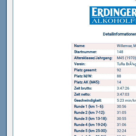
Detailinformatione
Name:
Willemse, M
Startnummer:
148
Altersklasse/Jahrgang:
M45 (1970)
Verein:
TuRa BrÃ¼g
Platz gesamt:
92
Platz M/W:
88
Platz AK (M45):
14
Zeit brutto:
3:47:26
Zeit netto:
3:47:03
Geschwindigkeit:
5:23 min/k
Runde 1 (km 1- 6):
30:56
Runde 2 (km 7-12):
31:05
Runde 3 (km 13-18):
30:55
Runde 4 (km 19-24):
31:06
Runde 5 (km 25-30):
32:24