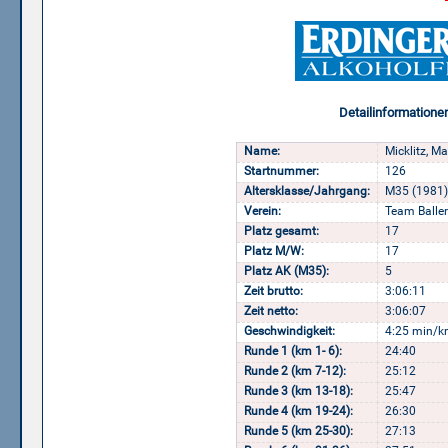
Detailinformatione
Name:
Micklitz, M
Startnummer:
126
Altersklasse/Jahrgang:
M35 (1981)
Verein:
Team Ball
Platz gesamt:
17
Platz M/W:
17
Platz AK (M35):
5
Zeit brutto:
3:06:11
Zeit netto:
3:06:07
Geschwindigkeit:
4:25 min/k
Runde 1 (km 1- 6):
24:40
Runde 2 (km 7-12):
25:12
Runde 3 (km 13-18):
25:47
Runde 4 (km 19-24):
26:30
Runde 5 (km 25-30):
27:13