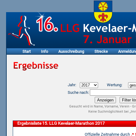
Start
Info
Ausschreibung
Strecke
Anmeldun
Jahr:
Wertung:
Suche nach:
Gesucht wird in Name, Vorname, Verein - Gr
Keine Suchmöglichkeit bei „Imm
Ergebnisliste 15. LLG Kevelaer-Marathon 2017
Offizielle Zeitnahme durch