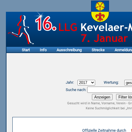
Start
Info
Ausschreibung
Strecke
Anmeldun
Jahr:
Wertung:
Suche nach:
Gesucht wird in Name, Vorname, Verein - Gr
Keine Suchmöglichkeit bei „Imm
Ergebnisliste 15. LLG Kevelaer-Marathon 2017
Offizielle Zeitnahme durch