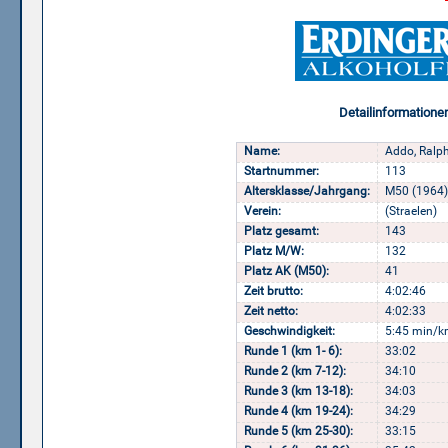
Detailinformatione
Name:
Addo, Ralp
Startnummer:
113
Altersklasse/Jahrgang:
M50 (1964)
Verein:
(Straelen)
Platz gesamt:
143
Platz M/W:
132
Platz AK (M50):
41
Zeit brutto:
4:02:46
Zeit netto:
4:02:33
Geschwindigkeit:
5:45 min/k
Runde 1 (km 1- 6):
33:02
Runde 2 (km 7-12):
34:10
Runde 3 (km 13-18):
34:03
Runde 4 (km 19-24):
34:29
Runde 5 (km 25-30):
33:15