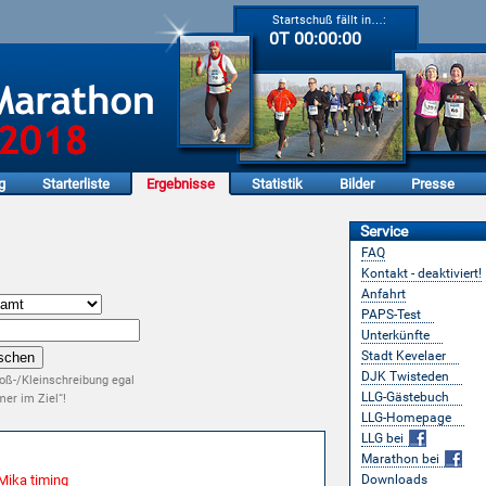
Startschuß fällt in…:
0T 00:00:00
g
Starterliste
Ergebnisse
Statistik
Bilder
Presse
Service
FAQ
Kontakt - deaktiviert!
Anfahrt
PAPS-Test
Unterkünfte
Stadt Kevelaer
DJK Twisteden
oß-/Kleinschreibung egal
LLG-Gästebuch
er im Ziel“!
LLG-Homepage
LLG bei
Marathon bei
Mika timing
Downloads