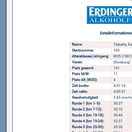
Detailinformatione
Name:
Tibbetts, K
Startnummer:
103
Altersklasse/Jahrgang:
W35 (1981
Verein:
(Duisburg)
Platz gesamt:
141
Platz M/W:
11
Platz AK (W35):
4
Zeit brutto:
4:01:19
Zeit netto:
4:00:57
Geschwindigkeit:
5:43 min/k
Runde 1 (km 1- 6):
30:37
Runde 2 (km 7-12):
30:10
Runde 3 (km 13-18):
30:44
Runde 4 (km 19-24):
32:37
Runde 5 (km 25-30):
35:36