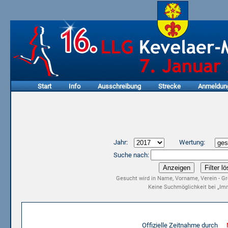
Start
Info
Ausschreibung
Strecke
Anmeldun
Jahr:
Wertung:
Suche nach:
Gesucht wird in Name, Vorname, Verein - Gr
Keine Suchmöglichkeit bei „Imm
Ergebnisliste 15. LLG Kevelaer-Marathon 2017
Offizielle Zeitnahme durch