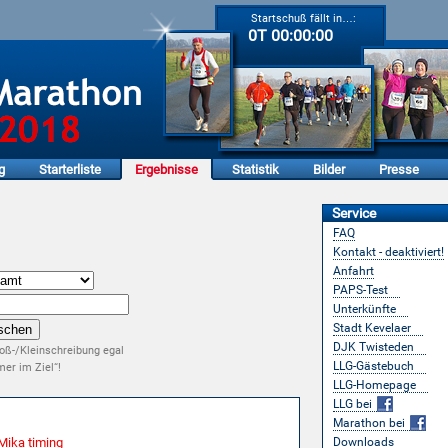
Startschuß fällt in…:
0T 00:00:00
g
Starterliste
Ergebnisse
Statistik
Bilder
Presse
Service
FAQ
Kontakt - deaktiviert!
Anfahrt
PAPS-Test
Unterkünfte
Stadt Kevelaer
DJK Twisteden
oß-/Kleinschreibung egal
LLG-Gästebuch
er im Ziel“!
LLG-Homepage
LLG bei
Marathon bei
Mika timing
Downloads