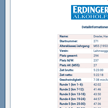
Detailinformatione
Name:
Drexler, H
Startnummer:
271
Altersklasse/Jahrgang:
M55 (1953
Verein:
Lahmsogge
Platz gesamt:
294
Platz M/W:
237
Platz AK (M55):
27
Zeit brutto:
5:23:00
Zeit netto:
5:22:18
Geschwindigkeit:
7:38 min/k
Runde 1 (km 1- 6):
42:02
Runde 2 (km 7-12):
41:46
Runde 3 (km 13-18):
43:50
Runde 4 (km 19-24):
44:57
Runde 5 (km 25-30):
47:36