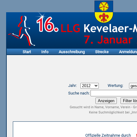
Start
Info
Ausschreibung
Strecke
Anmeldun
Jahr:
Wertung:
Suche nach:
Gesucht wird in Name, Vorname, Verein - Gr
Keine Suchmöglichkeit bei „Imm
Ergebnisliste 10. LLG Kevelaer-Marathon 2012
Offizielle Zeitnahme durch