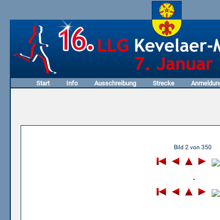
Start
Info
Ausschreibung
Strecke
Anmeldun
08.01.2017 - 15. LLG Keve
Bild 2 von 350