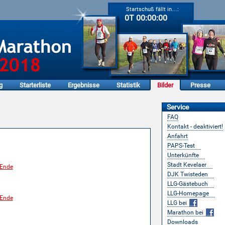
Startschuß fällt in…:
0T 00:00:00
g
Starterliste
Ergebnisse
Statistik
Bilder
Presse
Service
FAQ
Kontakt - deaktiviert!
laer-Marathon
Anfahrt
PAPS-Test
Unterkünfte
Stadt Kevelaer
DJK Twisteden
LLG-Gästebuch
LLG-Homepage
LLG bei
Marathon bei
Downloads