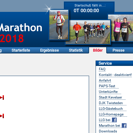
Startschuß fällt in…:
0T 00:00:00
g
Starterliste
Ergebnisse
Statistik
Bilder
Presse
Service
FAQ
Kontakt - deaktiviert!
aer-Marathon
Anfahrt
PAPS-Test
Unterkünfte
Stadt Kevelaer
DJK Twisteden
LLG-Gästebuch
LLG-Homepage
LLG bei
Marathon bei
Downloads