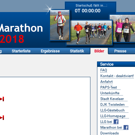
Startschuß fällt in…:
0T 00:00:00
g
Starterliste
Ergebnisse
Statistik
Bilder
Presse
Service
FAQ
Kontakt - deaktiviert!
nmann-Marathon
Anfahrt
PAPS-Test
Unterkünfte
Stadt Kevelaer
DJK Twisteden
LLG-Gästebuch
LLG-Homepage
LLG bei
Marathon bei
Downloads