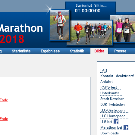
Startschuß fällt in…:
0T 00:00:00
g
Starterliste
Ergebnisse
Statistik
Bilder
Presse
Service
FAQ
Kontakt - deaktiviert!
nmann-Marathon
Anfahrt
PAPS-Test
Unterkünfte
Stadt Kevelaer
DJK Twisteden
LLG-Gästebuch
LLG-Homepage
LLG bei
Marathon bei
Downloads