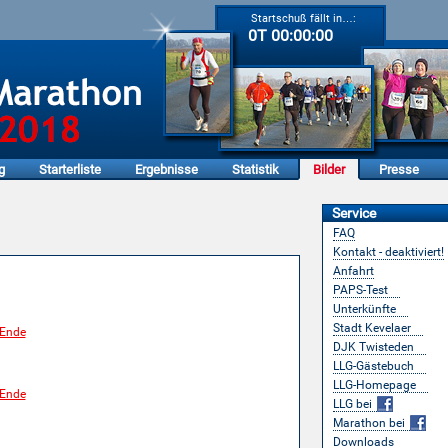
Startschuß fällt in…:
0T 00:00:00
g
Starterliste
Ergebnisse
Statistik
Bilder
Presse
Service
FAQ
Kontakt - deaktiviert!
nmann-Marathon
Anfahrt
PAPS-Test
Unterkünfte
Stadt Kevelaer
DJK Twisteden
LLG-Gästebuch
LLG-Homepage
LLG bei
Marathon bei
Downloads