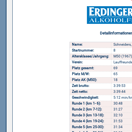
Detailinformatione
Name:
Schneiders,
Startnummer:
8
Altersklasse/Jahrgang:
M50 (1967)
Verein:
Lauffreund
Platz gesamt:
69
Platz M/W:
65
Platz AK (M50):
18
Zeit brutto:
3:39:53
Zeit netto:
3:39:44
Geschwindigkeit:
5:12 min/k
Runde 1 (km 1- 6):
30:48
Runde 2 (km 7-12):
31:27
Runde 3 (km 13-18):
32:10
Runde 4 (km 19-24):
31:53
Runde 5 (km 25-30):
31:34