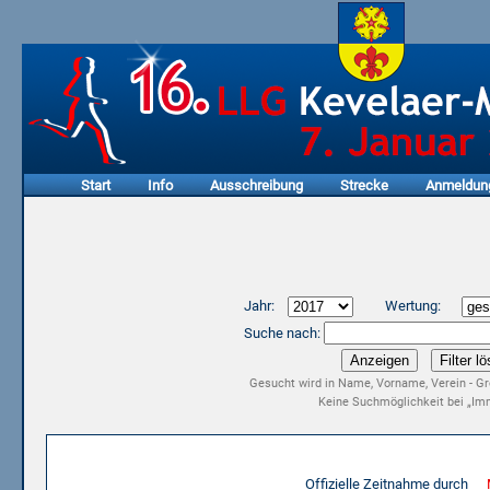
Start
Info
Ausschreibung
Strecke
Anmeldun
Jahr:
Wertung:
Suche nach:
Gesucht wird in Name, Vorname, Verein - Gr
Keine Suchmöglichkeit bei „Imm
Ergebnisliste 15. LLG Kevelaer-Marathon 2017
Offizielle Zeitnahme durch