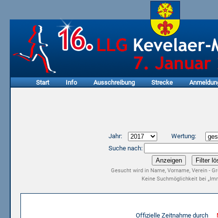
Start
Info
Ausschreibung
Strecke
Anmeldun
Jahr:
Wertung:
Suche nach:
Gesucht wird in Name, Vorname, Verein - Gr
Keine Suchmöglichkeit bei „Imm
Ergebnisliste 15. LLG Kevelaer-Marathon 2017
Offizielle Zeitnahme durch