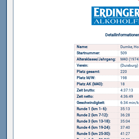
Detailinformatione
Name:
Dumke, Hol
Startnummer:
509
Altersklasse/Jahrgang:
M40 (1974
Verein:
(Duisburg)
Platz gesamt:
220
Platz M/W:
198
Platz AK (M40):
18
Zeit brutto:
4:37:13
Zeit netto:
4:36:49
Geschwindigkeit:
6:34 min/k
Runde 1 (km 1- 6):
35:13
Runde 2 (km 7-12):
36:28
Runde 3 (km 13-18):
35:04
Runde 4 (km 19-24):
37:40
Runde 5 (km 25-30):
41:27