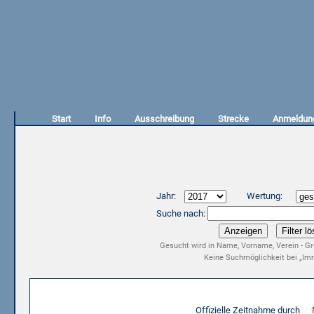
Start
Info
Ausschreibung
Strecke
Anmeldun
Jahr:
Wertung:
Suche nach:
Gesucht wird in Name, Vorname, Verein - Gr
Keine Suchmöglichkeit bei „Imm
Ergebnisliste 15. LLG Kevelaer-Marathon 2017
Offizielle Zeitnahme durch