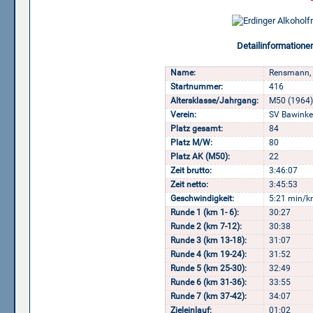
Detailinformatione
Name:
Rensmann, 
Startnummer:
416
Altersklasse/Jahrgang:
M50 (1964)
Verein:
SV Bawinke
Platz gesamt:
84
Platz M/W:
80
Platz AK (M50):
22
Zeit brutto:
3:46:07
Zeit netto:
3:45:53
Geschwindigkeit:
5:21 min/k
Runde 1 (km 1- 6):
30:27
Runde 2 (km 7-12):
30:38
Runde 3 (km 13-18):
31:07
Runde 4 (km 19-24):
31:52
Runde 5 (km 25-30):
32:49
Runde 6 (km 31-36):
33:55
Runde 7 (km 37-42):
34:07
Zieleinlauf:
01:02