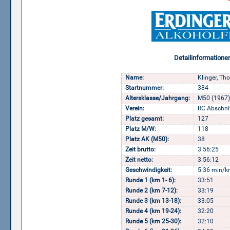
Detailinformatione
Name:
Klinger, Th
Startnummer:
384
Altersklasse/Jahrgang:
M50 (1967)
Verein:
RC Abschnit
Platz gesamt:
127
Platz M/W:
118
Platz AK (M50):
38
Zeit brutto:
3:56:25
Zeit netto:
3:56:12
Geschwindigkeit:
5:36 min/k
Runde 1 (km 1- 6):
33:51
Runde 2 (km 7-12):
33:19
Runde 3 (km 13-18):
33:05
Runde 4 (km 19-24):
32:20
Runde 5 (km 25-30):
32:10