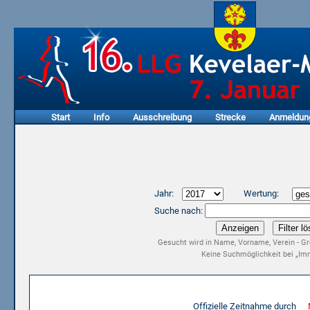
Start
Info
Ausschreibung
Strecke
Anmeldun
Jahr:
Wertung:
Suche nach:
Gesucht wird in Name, Vorname, Verein - Gr
Keine Suchmöglichkeit bei „Imm
Ergebnisliste 15. LLG Kevelaer-Marathon 2017
Offizielle Zeitnahme durch