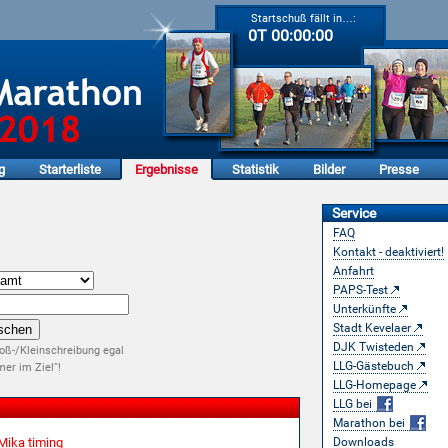
Startschuß fällt in…:
0T 00:00:00
g
Starterliste
Ergebnisse
Statistik
Bilder
Presse
Service
FAQ
Kontakt - deaktiviert!
Anfahrt
PAPS-Test
Unterkünfte
Stadt Kevelaer
DJK Twisteden
oß-/Kleinschreibung egal
LLG-Gästebuch
er im Ziel“!
LLG-Homepage
LLG bei
Marathon bei
Mika timing
Downloads