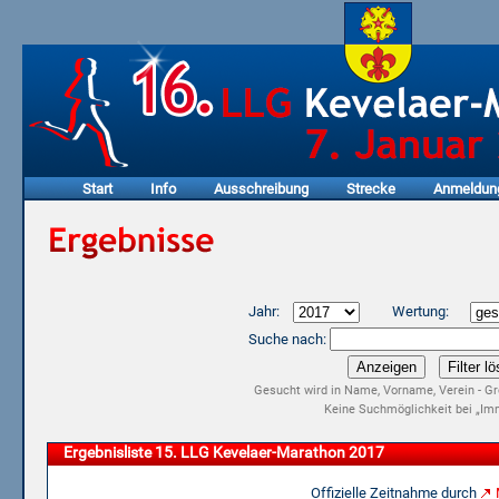
Start
Info
Ausschreibung
Strecke
Anmeldun
Jahr:
Wertung:
Suche nach:
Gesucht wird in Name, Vorname, Verein - Gr
Keine Suchmöglichkeit bei „Imm
Ergebnisliste 15. LLG Kevelaer-Marathon 2017
Offizielle Zeitnahme durch