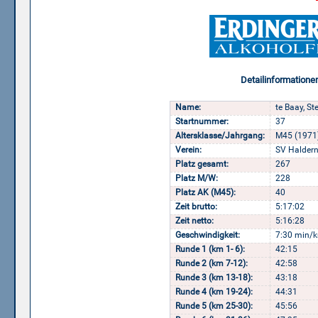
Detailinformatione
Name:
te Baay, St
Startnummer:
37
Altersklasse/Jahrgang:
M45 (1971
Verein:
SV Haldern
Platz gesamt:
267
Platz M/W:
228
Platz AK (M45):
40
Zeit brutto:
5:17:02
Zeit netto:
5:16:28
Geschwindigkeit:
7:30 min/k
Runde 1 (km 1- 6):
42:15
Runde 2 (km 7-12):
42:58
Runde 3 (km 13-18):
43:18
Runde 4 (km 19-24):
44:31
Runde 5 (km 25-30):
45:56