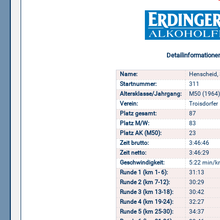
Detailinformatione
Name:
Henscheid, 
Startnummer:
311
Altersklasse/Jahrgang:
M50 (1964)
Verein:
Troisdorfer
Platz gesamt:
87
Platz M/W:
83
Platz AK (M50):
23
Zeit brutto:
3:46:46
Zeit netto:
3:46:29
Geschwindigkeit:
5:22 min/k
Runde 1 (km 1- 6):
31:13
Runde 2 (km 7-12):
30:29
Runde 3 (km 13-18):
30:42
Runde 4 (km 19-24):
32:27
Runde 5 (km 25-30):
34:37