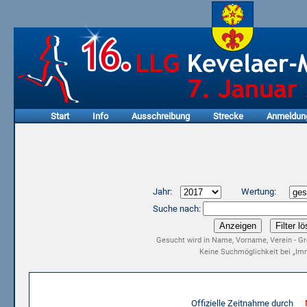
Start
Info
Ausschreibung
Strecke
Anmeldun
Jahr:
Wertung:
Suche nach:
Gesucht wird in Name, Vorname, Verein - Gr
Keine Suchmöglichkeit bei „Imm
Ergebnisliste 15. LLG Kevelaer-Marathon 2017
Offizielle Zeitnahme durch