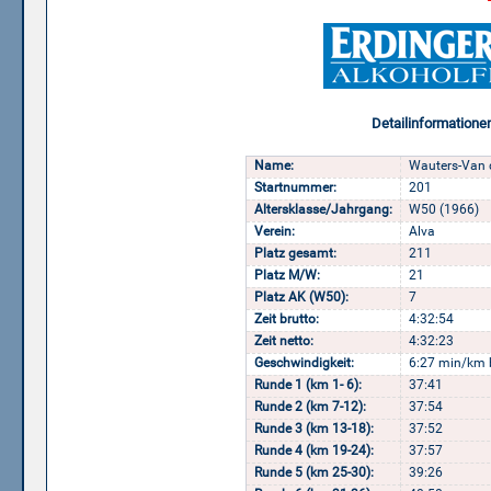
Detailinformatione
Name:
Wauters-Van d
Startnummer:
201
Altersklasse/Jahrgang:
W50 (1966)
Verein:
Alva
Platz gesamt:
211
Platz M/W:
21
Platz AK (W50):
7
Zeit brutto:
4:32:54
Zeit netto:
4:32:23
Geschwindigkeit:
6:27 min/km 
Runde 1 (km 1- 6):
37:41
Runde 2 (km 7-12):
37:54
Runde 3 (km 13-18):
37:52
Runde 4 (km 19-24):
37:57
Runde 5 (km 25-30):
39:26