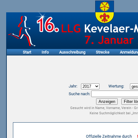
Start
Info
Ausschreibung
Strecke
Anmeldun
Jahr:
Wertung:
Suche nach:
Gesucht wird in Name, Vorname, Verein - Gr
Keine Suchmöglichkeit bei „Imm
Ergebnisliste 15. LLG Kevelaer-Marathon 2017
Offizielle Zeitnahme durch