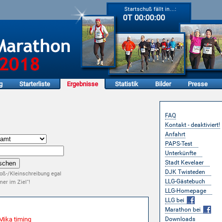
Startschuß fällt in…:
0T 00:00:00
g
Starterliste
Ergebnisse
Statistik
Bilder
Presse
Service
FAQ
Kontakt - deaktiviert!
Anfahrt
PAPS-Test
Unterkünfte
Stadt Kevelaer
DJK Twisteden
oß-/Kleinschreibung egal
LLG-Gästebuch
er im Ziel“!
LLG-Homepage
LLG bei
Marathon bei
Mika timing
Downloads