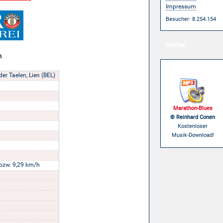
Impressum
Besucher: 8.254.154
Wetter
n
Musik
er Taelen, Lien (BEL)
Marathon-Blues
© Reinhard Conen
Kostenloser
Musik-Download!
bzw. 9,29 km/h