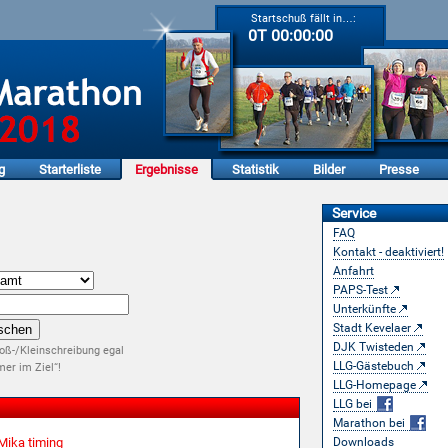
Startschuß fällt in…:
0T 00:00:00
g
Starterliste
Ergebnisse
Statistik
Bilder
Presse
Service
FAQ
Kontakt - deaktiviert!
Anfahrt
PAPS-Test
Unterkünfte
Stadt Kevelaer
DJK Twisteden
oß-/Kleinschreibung egal
LLG-Gästebuch
er im Ziel“!
LLG-Homepage
LLG bei
Marathon bei
Mika timing
Downloads