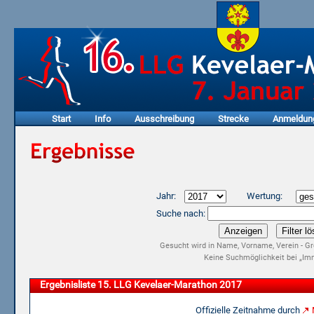
Start
Info
Ausschreibung
Strecke
Anmeldun
Jahr:
Wertung:
Suche nach:
Gesucht wird in Name, Vorname, Verein - Gr
Keine Suchmöglichkeit bei „Imm
Ergebnisliste 15. LLG Kevelaer-Marathon 2017
Offizielle Zeitnahme durch