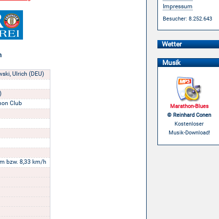
Impressum
Besucher: 8.252.643
Wetter
n
Musik
ki, Ulrich (DEU)
)
hon Club
Marathon-Blues
© Reinhard Conen
Kostenloser
Musik-Download!
m bzw. 8,33 km/h