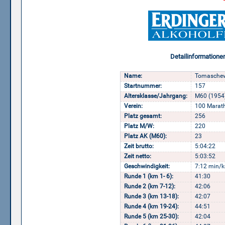
Detailinformatione
Name:
Tomaschews
Startnummer:
157
Altersklasse/Jahrgang:
M60 (1954
Verein:
100 Marat
Platz gesamt:
256
Platz M/W:
220
Platz AK (M60):
23
Zeit brutto:
5:04:22
Zeit netto:
5:03:52
Geschwindigkeit:
7:12 min/k
Runde 1 (km 1- 6):
41:30
Runde 2 (km 7-12):
42:06
Runde 3 (km 13-18):
42:07
Runde 4 (km 19-24):
44:51
Runde 5 (km 25-30):
42:04