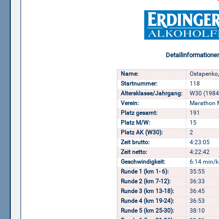
Detailinformatione
Name:
Ostapenko,
Startnummer:
118
Altersklasse/Jahrgang:
W30 (1984
Verein:
Marathon 
Platz gesamt:
191
Platz M/W:
15
Platz AK (W30):
2
Zeit brutto:
4:23:05
Zeit netto:
4:22:42
Geschwindigkeit:
6:14 min/k
Runde 1 (km 1- 6):
35:55
Runde 2 (km 7-12):
36:33
Runde 3 (km 13-18):
36:45
Runde 4 (km 19-24):
36:53
Runde 5 (km 25-30):
38:10