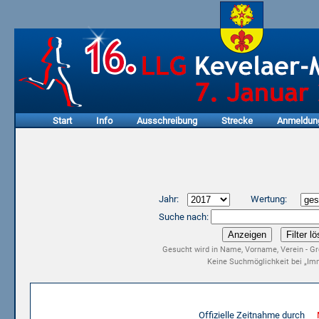
Start
Info
Ausschreibung
Strecke
Anmeldun
Jahr:
Wertung:
Suche nach:
Gesucht wird in Name, Vorname, Verein - Gr
Keine Suchmöglichkeit bei „Imm
Ergebnisliste 15. LLG Kevelaer-Marathon 2017
Offizielle Zeitnahme durch